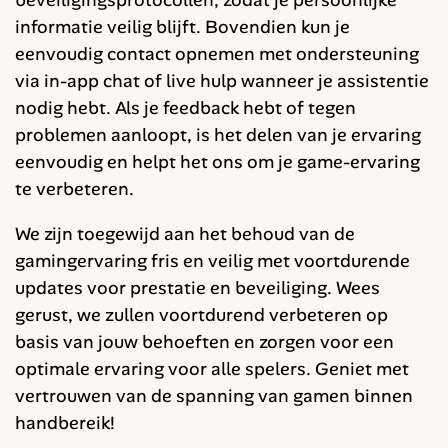
informatie veilig blijft. Bovendien kun je
eenvoudig contact opnemen met ondersteuning
via in-app chat of live hulp wanneer je assistentie
nodig hebt. Als je feedback hebt of tegen
problemen aanloopt, is het delen van je ervaring
eenvoudig en helpt het ons om je game-ervaring
te verbeteren.
We zijn toegewijd aan het behoud van de
gamingervaring fris en veilig met voortdurende
updates voor prestatie en beveiliging. Wees
gerust, we zullen voortdurend verbeteren op
basis van jouw behoeften en zorgen voor een
optimale ervaring voor alle spelers. Geniet met
vertrouwen van de spanning van gamen binnen
handbereik!