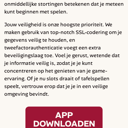
onmiddellijke stortingen betekenen dat je meteen
kunt beginnen met spelen.
Jouw veiligheid is onze hoogste prioriteit. We
maken gebruik van top-notch SSL-codering om je
gegevens veilig te houden, en
tweefactorauthenticatie voegt een extra
beveiligingslaag toe. Voel je gerust, wetende dat
je informatie veilig is, zodat je je kunt
concentreren op het genieten van je game-
ervaring. Of je nu slots draait of tafelspellen
speelt, vertrouw erop dat je je in een veilige
omgeving bevindt.
APP
DOWNLOADEN