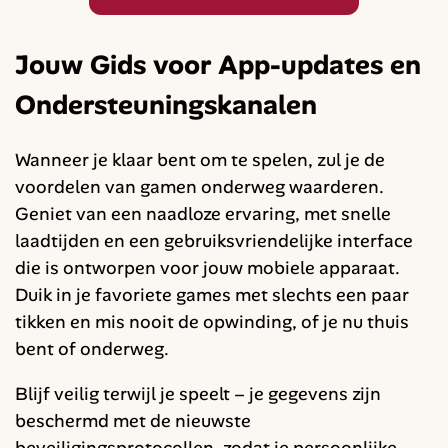
Jouw Gids voor App-updates en
Ondersteuningskanalen
Wanneer je klaar bent om te spelen, zul je de
voordelen van gamen onderweg waarderen.
Geniet van een naadloze ervaring, met snelle
laadtijden en een gebruiksvriendelijke interface
die is ontworpen voor jouw mobiele apparaat.
Duik in je favoriete games met slechts een paar
tikken en mis nooit de opwinding, of je nu thuis
bent of onderweg.
Blijf veilig terwijl je speelt – je gegevens zijn
beschermd met de nieuwste
beveiligingsprotocollen, zodat je persoonlijke