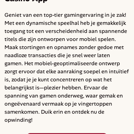
Geniet van een top-tier gamingervaring in je zak!
Met een dynamische speelhal heb je gemakkelijk
toegang tot een verscheidenheid aan spannende
titels die zijn ontworpen voor mobiel spelen.
Maak stortingen en opnames zonder gedoe met
naadloze transacties die je snel weer laten
gamen. Het mobiel-geoptimaliseerde ontwerp
zorgt ervoor dat elke aanraking soepel en intuïtief
is, zodat je je kunt concentreren op wat het
belangrijkst is—plezier hebben. Ervaar de
spanning van gamen onderweg, waar gemak en
ongeëvenaard vermaak op je vingertoppen
samenkomen. Duik erin en ontdek nu de
opwinding!