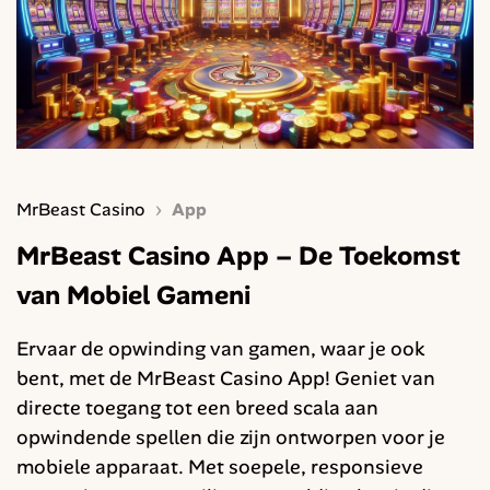
›
MrBeast Casino
App
MrBeast Casino App – De Toekomst
van Mobiel Gameni
Ervaar de opwinding van gamen, waar je ook
bent, met de MrBeast Casino App! Geniet van
directe toegang tot een breed scala aan
opwindende spellen die zijn ontworpen voor je
mobiele apparaat. Met soepele, responsieve