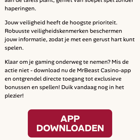
aan de tafels plant, geniet van soepel spel zonder
haperingen.
Jouw veiligheid heeft de hoogste prioriteit.
Robuuste veiligheidskenmerken beschermen
jouw informatie, zodat je met een gerust hart kunt
spelen.
Klaar om je gaming onderweg te nemen? Mis de
actie niet - download nu de MrBeast Casino-app
en ontgrendel directe toegang tot exclusieve
bonussen en spellen! Duik vandaag nog in het
plezier!
APP
DOWNLOADEN