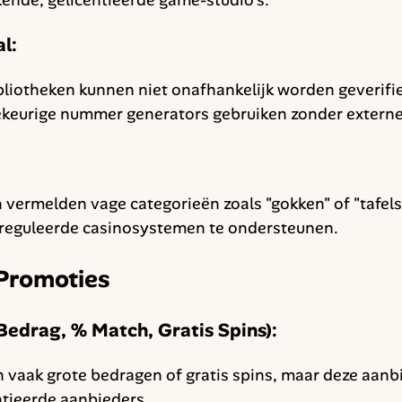
kende, gelicentieerde game-studio's.
l:
bliotheken kunnen niet onafhankelijk worden geverif
lekeurige nummer generators gebruiken zonder extern
vermelden vage categorieën zoals "gokken" of "tafels
ereguleerde casinosystemen te ondersteunen.
Promoties
edrag, % Match, Gratis Spins):
 vaak grote bedragen of gratis spins, maar deze aanb
tieerde aanbieders.