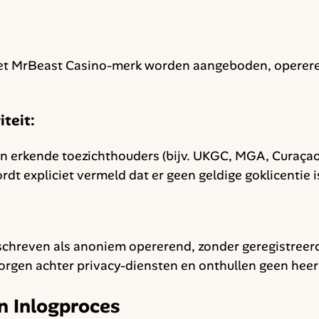
 het MrBeast Casino-merk worden aangeboden, opereren
teit:
van erkende toezichthouders (bijv. UKGC, MGA, Curaçao
dt expliciet vermeld dat er geen geldige goklicentie i
chreven als anoniem opererend, zonder geregistreerde
rgen achter privacy-diensten en onthullen geen heers
en Inlogproces