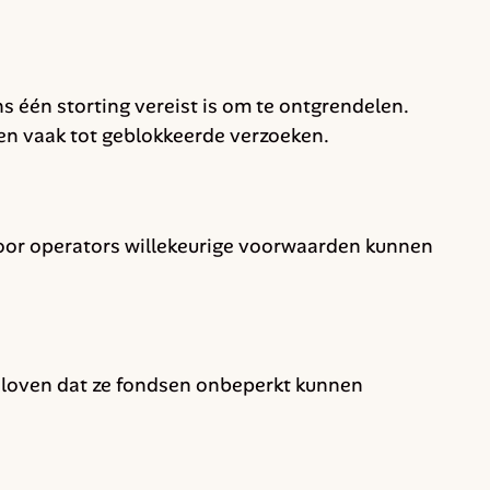
één storting vereist is om te ontgrendelen.
n vaak tot geblokkeerde verzoeken.
oor operators willekeurige voorwaarden kunnen
geloven dat ze fondsen onbeperkt kunnen