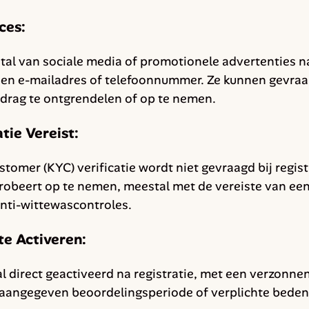
ces:
al van sociale media of promotionele advertenties n
en e-mailadres of telefoonnummer. Ze kunnen gevraa
rag te ontgrendelen of op te nemen.
atie Vereist:
omer (KYC) verificatie wordt niet gevraagd bij registr
robeert op te nemen, meestal met de vereiste van een
 anti-wittewascontroles.
te Activeren:
 direct geactiveerd na registratie, met een verzonne
 aangegeven beoordelingsperiode of verplichte bedenk