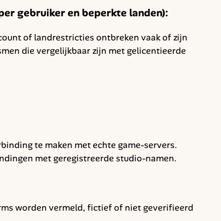
per gebruiker en beperkte landen):
ount of landrestricties ontbreken vaak of zijn
smen die vergelijkbaar zijn met gelicentieerde
erbinding te maken met echte game-servers.
bindingen met geregistreerde studio-namen.
s worden vermeld, fictief of niet geverifieerd