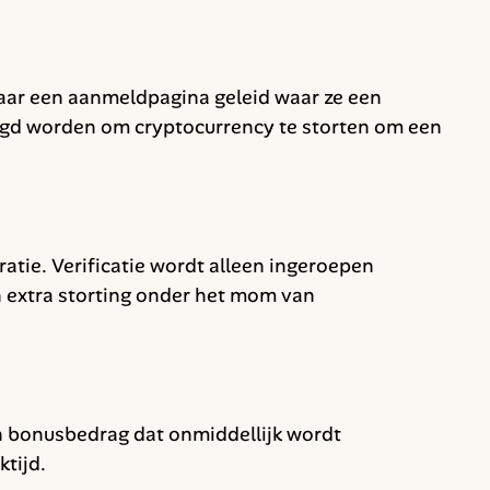
aar een aanmeldpagina geleid waar ze een
gd worden om cryptocurrency te storten om een
atie. Verificatie wordt alleen ingeroepen
 extra storting onder het mom van
n bonusbedrag dat onmiddellijk wordt
tijd.