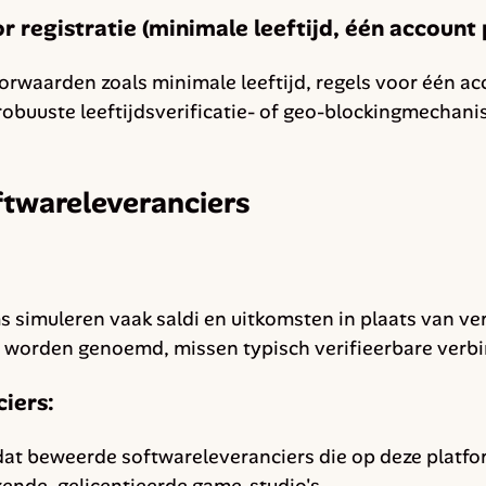
 registratie (minimale leeftijd, één account 
orwaarden zoals minimale leeftijd, regels voor één acc
 robuuste leeftijdsverificatie- of geo-blockingmechani
ftwareleveranciers
s simuleren vaak saldi en uitkomsten in plaats van v
es worden genoemd, missen typisch verifieerbare ver
iers:
t beweerde softwareleveranciers die op deze platform