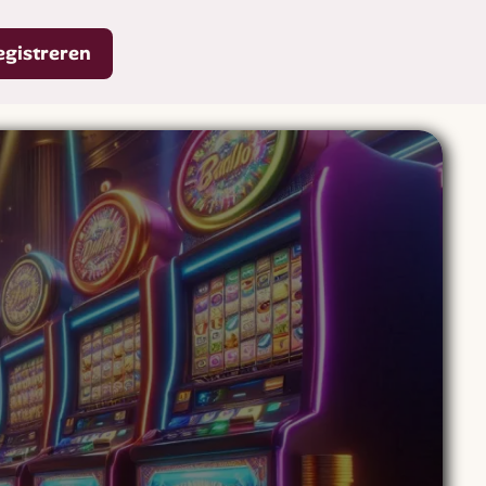
egistreren