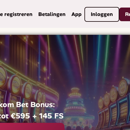
e registreren
Betalingen
App
Inloggen
R
kom Bet Bonus:
tot €595 + 145 FS