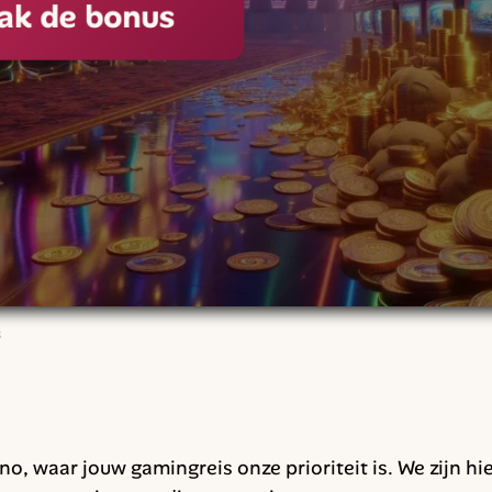
ak de bonus
s
o, waar jouw gamingreis onze prioriteit is. We zijn hi