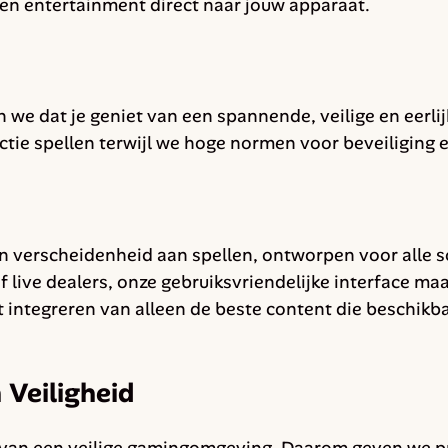
en entertainment direct naar jouw apparaat.
n we dat je geniet van een spannende, veilige en eerl
ectie spellen terwijl we hoge normen voor beveiligin
 verscheidenheid aan spellen, ontworpen voor alle so
f live dealers, onze gebruiksvriendelijke interface ma
 integreren van alleen de beste content die beschikbaar
 Veiligheid