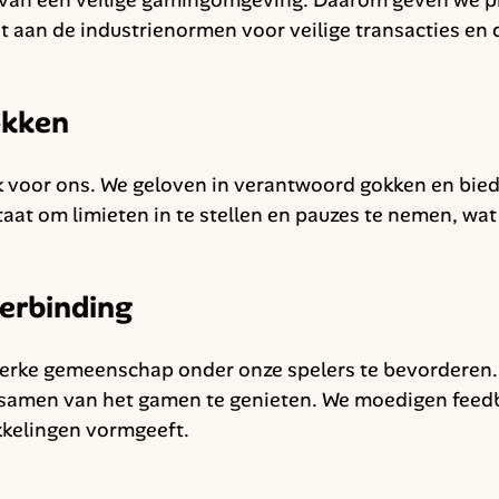
van een veilige gamingomgeving. Daarom geven we prior
aan de industrienormen voor veilige transacties en dat
okken
jk voor ons. We geloven in verantwoord gokken en bie
 staat om limieten in te stellen en pauzes te nemen, w
erbinding
terke gemeenschap onder onze spelers te bevorderen. 
amen van het gamen te genieten. We moedigen feedb
kelingen vormgeeft.