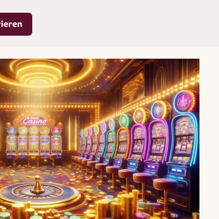
rieren