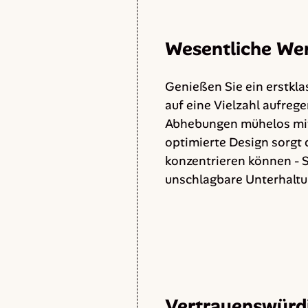
Wesentliche We
Genießen Sie ein erstkla
auf eine Vielzahl aufreg
Abhebungen mühelos mit 
optimierte Design sorgt d
konzentrieren können - 
unschlagbare Unterhaltung
Vertrauenswürdi