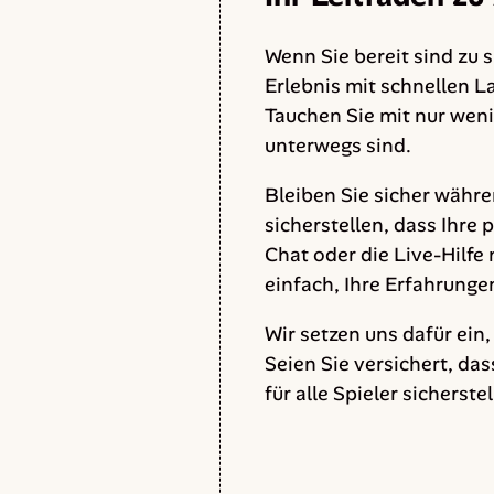
Wenn Sie bereit sind zu 
Erlebnis mit schnellen L
Tauchen Sie mit nur wenig
unterwegs sind.
Bleiben Sie sicher währe
sicherstellen, dass Ihre
Chat oder die Live-Hilfe
einfach, Ihre Erfahrungen
Wir setzen uns dafür ein,
Seien Sie versichert, da
für alle Spieler sicherst