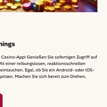
mings
 Casino-App! Genießen Sie sofortigen Zugriff auf
Mit einer reibungslosen, reaktionsschnellen
eintauchen. Egal, ob Sie ein Android- oder iOS-
spitzen. Machen Sie sich bereit zum Drehen,