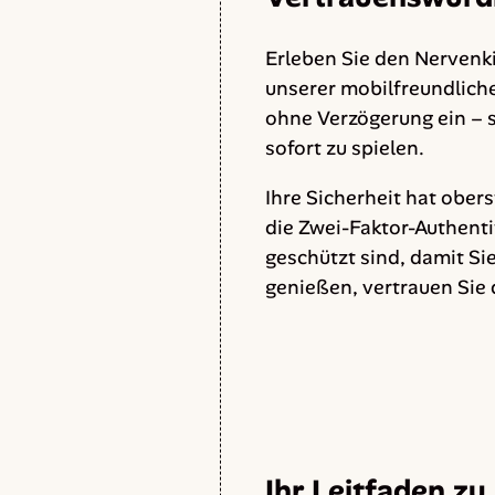
Erleben Sie den Nervenki
unserer mobilfreundlich
ohne Verzögerung ein – 
sofort zu spielen.
Ihre Sicherheit hat ober
die Zwei-Faktor-Authentif
geschützt sind, damit Si
genießen, vertrauen Sie 
Ihr Leitfaden z