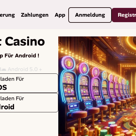
ierung
Zahlungen
App
Anmeldung
Regist
 Casino
p Für Android !
B
Android 5.0 +
laden Für
OS
laden Für
roid