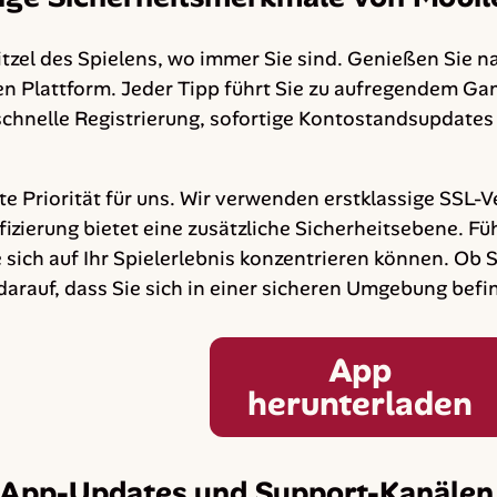
tzel des Spielens, wo immer Sie sind. Genießen Sie n
en Plattform. Jeder Tipp führt Sie zu aufregendem G
schnelle Registrierung, sofortige Kontostandsupdates
ste Priorität für uns. Wir verwenden erstklassige SSL-
izierung bietet eine zusätzliche Sicherheitsebene. Füh
e sich auf Ihr Spielerlebnis konzentrieren können. Ob 
darauf, dass Sie sich in einer sicheren Umgebung befi
App
herunterladen
u App-Updates und Support-Kanälen