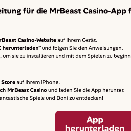
itung für die MrBeast Casino-App f
rBeast Casino-Website
auf Ihrem Gerät.
K herunterladen”
und folgen Sie den Anweisungen.
, um sie zu installieren und mit dem Spielen zu begin
 Store
auf Ihrem iPhone.
ach
MrBeast Casino
und laden Sie die App herunter.
 fantastische Spiele und Boni zu entdecken!
App
herunterladen