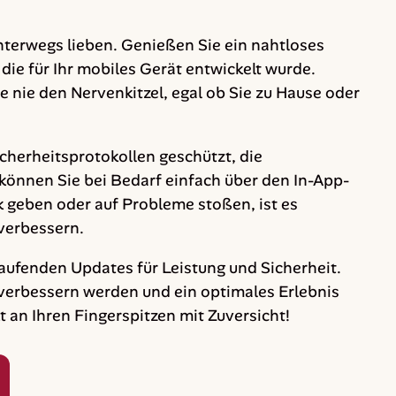
unterwegs lieben. Genießen Sie ein nahtloses
die für Ihr mobiles Gerät entwickelt wurde.
ie nie den Nervenkitzel, egal ob Sie zu Hause oder
cherheitsprotokollen geschützt, die
 können Sie bei Bedarf einfach über den In-App-
k geben oder auf Probleme stoßen, ist es
 verbessern.
rtlaufenden Updates für Leistung und Sicherheit.
n verbessern werden und ein optimales Erlebnis
t an Ihren Fingerspitzen mit Zuversicht!