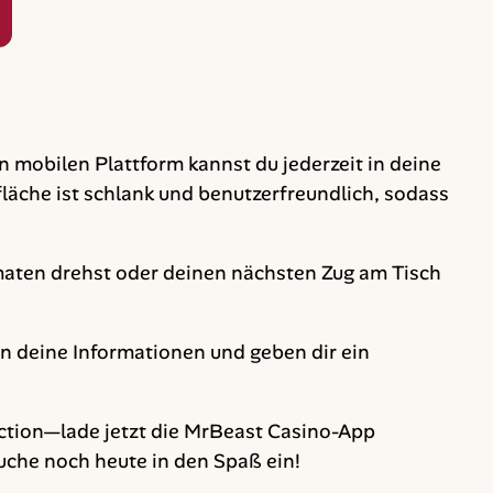
n mobilen Plattform kannst du jederzeit in deine
läche ist schlank und benutzerfreundlich, sodass
maten drehst oder deinen nächsten Zug am Tisch
en deine Informationen und geben dir ein
 Action—lade jetzt die MrBeast Casino-App
auche noch heute in den Spaß ein!