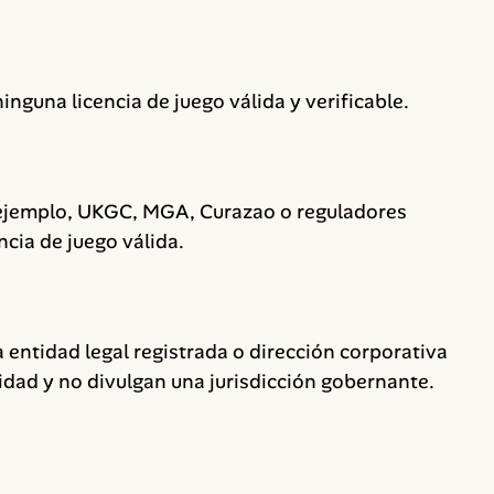
nguna licencia de juego válida y verificable.
r ejemplo, UKGC, MGA, Curazao o reguladores
ncia de juego válida.
ntidad legal registrada o dirección corporativa
idad y no divulgan una jurisdicción gobernante.