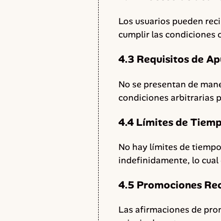
Los usuarios pueden recib
cumplir las condiciones 
4.3 Requisitos de Ap
No se presentan de mane
condiciones arbitrarias p
4.4 Límites de Tiem
No hay límites de tiempo
indefinidamente, lo cual
4.5 Promociones Rec
Las afirmaciones de pro