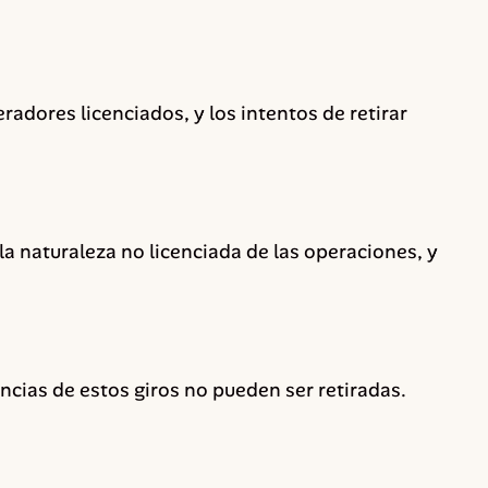
dores licenciados, y los intentos de retirar
a naturaleza no licenciada de las operaciones, y
ncias de estos giros no pueden ser retiradas.