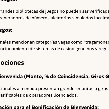
grandes bibliotecas de juegos no pueden ser verific
o generadores de números aleatorios simulados localm
egos:
nales mencionan categorías vagas como “tragamonedas
funcionamiento de sistemas de casino genuinos y regu
mociones
Bienvenida (Monto, % de Coincidencia, Giros Gr
ionales a menudo presentan grandes montos o giros gr
erificables de operadores licenciados.
ación para el Bonificación de Bienvenida: