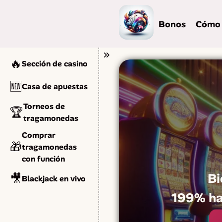
Bonos
Cómo 
🔥
Sección de casino
🆕
Casa de apuestas
Torneos de
🏆
tragamonedas
Comprar
🎁
tragamonedas
con función
Bi
🎥
Blackjack en vivo
199% ha