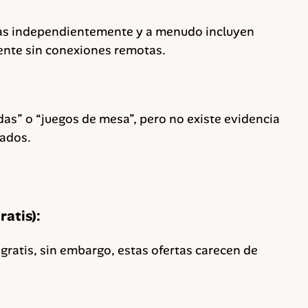
adas independientemente y a menudo incluyen
ente sin conexiones remotas.
” o “juegos de mesa”, pero no existe evidencia
lados.
atis):
atis, sin embargo, estas ofertas carecen de