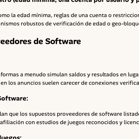
omo la edad mínima, reglas de una cuenta o restricci
nismos robustos de verificación de edad o geo-bloque
veedores de Software
aformas a menudo simulan saldos y resultados en luga
en los anuncios suelen carecer de conexiones verific
Software:
lan que los supuestos proveedores de software listado
 afiliación con estudios de juegos reconocidos y licen
Juegos: