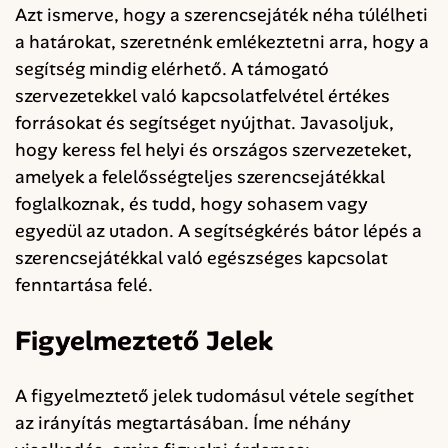
Azt ismerve, hogy a szerencsejáték néha túlélheti
a határokat, szeretnénk emlékeztetni arra, hogy a
segítség mindig elérhető. A támogató
szervezetekkel való kapcsolatfelvétel értékes
forrásokat és segítséget nyújthat. Javasoljuk,
hogy keress fel helyi és országos szervezeteket,
amelyek a felelősségteljes szerencsejátékkal
foglalkoznak, és tudd, hogy sohasem vagy
egyedül az utadon. A segítségkérés bátor lépés a
szerencsejátékkal való egészséges kapcsolat
fenntartása felé.
Figyelmeztető Jelek
A figyelmeztető jelek tudomásul vétele segíthet
az irányítás megtartásában. Íme néhány