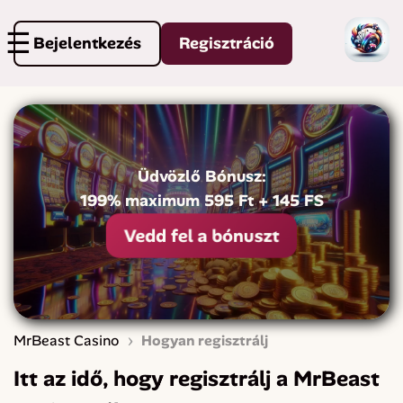
Bejelentkezés
Regisztráció
Üdvözlő Bónusz:
199% maximum 595 Ft + 145 FS
Vedd fel a bónuszt
›
MrBeast Casino
Hogyan regisztrálj
Itt az idő, hogy regisztrálj a MrBeast