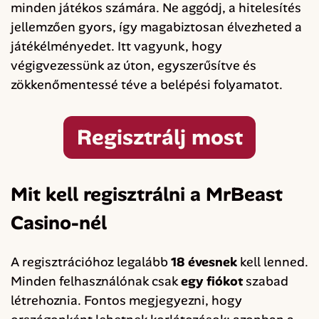
minden játékos számára. Ne aggódj, a hitelesítés
jellemzően gyors, így magabiztosan élvezheted a
játékélményedet. Itt vagyunk, hogy
végigvezessünk az úton, egyszerűsítve és
zökkenőmentessé téve a belépési folyamatot.
Regisztrálj most
Mit kell regisztrálni a MrBeast
Casino-nél
A regisztrációhoz legalább
18 évesnek
kell lenned.
Minden felhasználónak csak
egy fiókot
szabad
létrehoznia. Fontos megjegyezni, hogy