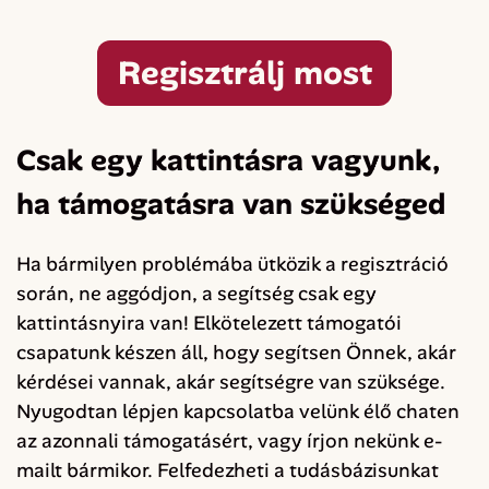
Regisztrálj most
Csak egy kattintásra vagyunk,
ha támogatásra van szükséged
Ha bármilyen problémába ütközik a regisztráció
során, ne aggódjon, a segítség csak egy
kattintásnyira van! Elkötelezett támogatói
csapatunk készen áll, hogy segítsen Önnek, akár
kérdései vannak, akár segítségre van szüksége.
Nyugodtan lépjen kapcsolatba velünk élő chaten
az azonnali támogatásért, vagy írjon nekünk e-
mailt bármikor. Felfedezheti a tudásbázisunkat