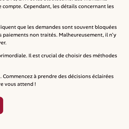
 compte. Cependant, les détails concernant les
 indiquent que les demandes sont souvent bloquées
s paiements non traités. Malheureusement, il n'y
er.
rimordiale. Il est crucial de choisir des méthodes
. Commencez à prendre des décisions éclairées
re vous attend !