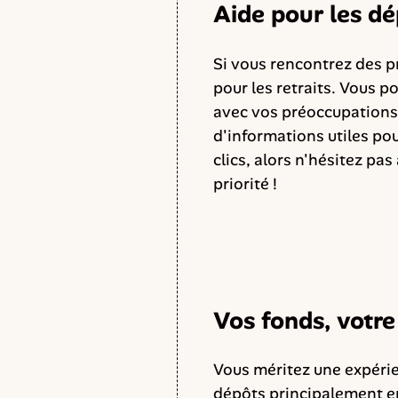
Aide pour les dé
Si vous rencontrez des p
pour les retraits. Vous 
avec vos préoccupations,
d'informations utiles pou
clics, alors n'hésitez pa
priorité !
Vos fonds, votr
Vous méritez une expérie
dépôts principalement en