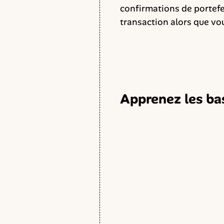
confirmations de portefeu
transaction alors que vo
Apprenez les ba