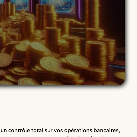
 un contrôle total sur vos opérations bancaires,