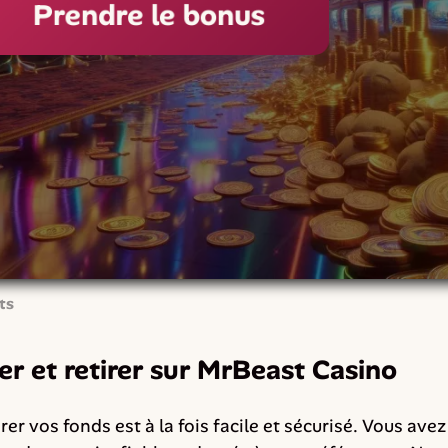
Prendre le bonus
ts
 et retirer sur MrBeast Casino
r vos fonds est à la fois facile et sécurisé. Vous avez