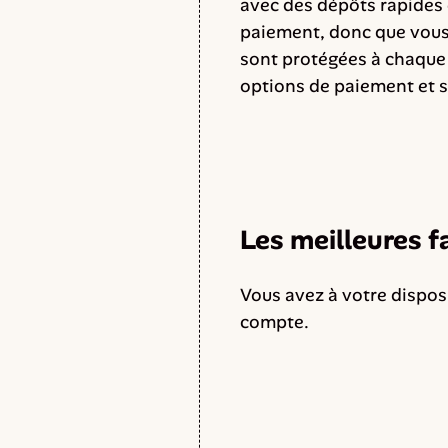
avec des dépôts rapides
paiement, donc que vous 
sont protégées à chaque 
options de paiement et 
Les meilleures 
Vous avez à votre disposi
compte.