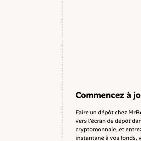
Commencez à jo
Faire un dépôt chez MrB
vers l'écran de dépôt d
cryptomonnaie, et entrez
instantané à vos fonds, 