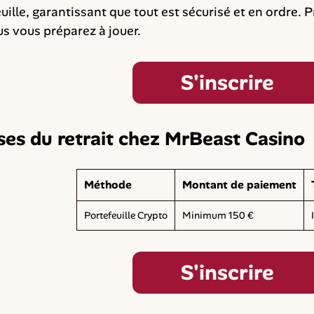
ille, garantissant que tout est sécurisé et en ordre. Pr
us vous préparez à jouer.
S'inscrire
ses du retrait chez MrBeast Casino
Méthode
Montant de paiement
Portefeuille Crypto
Minimum 150 €
S'inscrire