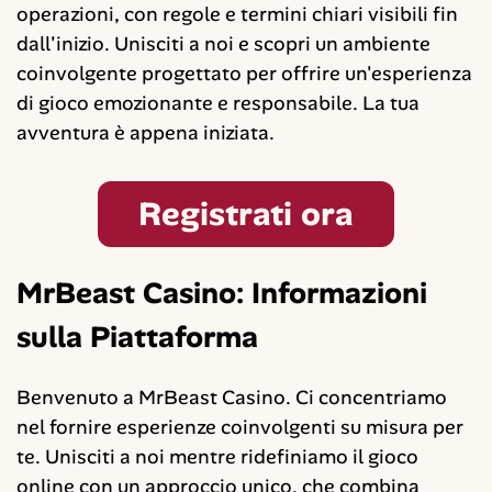
operazioni, con regole e termini chiari visibili fin
dall'inizio. Unisciti a noi e scopri un ambiente
coinvolgente progettato per offrire un'esperienza
di gioco emozionante e responsabile. La tua
avventura è appena iniziata.
Registrati ora
MrBeast Casino: Informazioni
sulla Piattaforma
Benvenuto a MrBeast Casino. Ci concentriamo
nel fornire esperienze coinvolgenti su misura per
te. Unisciti a noi mentre ridefiniamo il gioco
online con un approccio unico, che combina