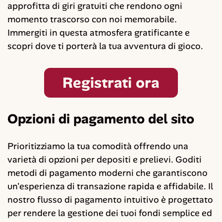
approfitta di giri gratuiti che rendono ogni
momento trascorso con noi memorabile.
Immergiti in questa atmosfera gratificante e
scopri dove ti porterà la tua avventura di gioco.
Registrati ora
Opzioni di pagamento del sito
Prioritizziamo la tua comodità offrendo una
varietà di opzioni per depositi e prelievi. Goditi
metodi di pagamento moderni che garantiscono
un'esperienza di transazione rapida e affidabile. Il
nostro flusso di pagamento intuitivo è progettato
per rendere la gestione dei tuoi fondi semplice ed