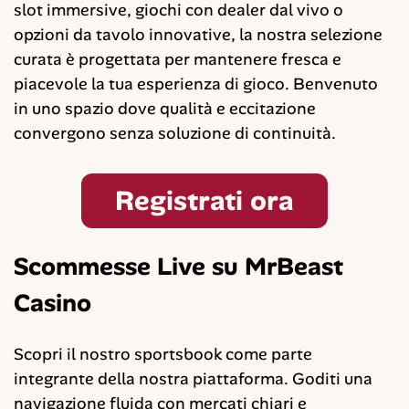
slot immersive, giochi con dealer dal vivo o
opzioni da tavolo innovative, la nostra selezione
curata è progettata per mantenere fresca e
piacevole la tua esperienza di gioco. Benvenuto
in uno spazio dove qualità e eccitazione
convergono senza soluzione di continuità.
Registrati ora
Scommesse Live su MrBeast
Casino
Scopri il nostro sportsbook come parte
integrante della nostra piattaforma. Goditi una
navigazione fluida con mercati chiari e