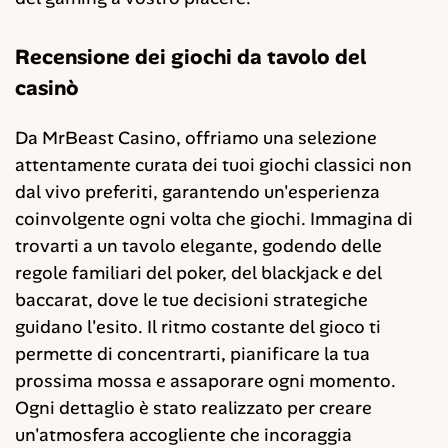
Recensione dei giochi da tavolo del
casinò
Da MrBeast Casino, offriamo una selezione
attentamente curata dei tuoi giochi classici non
dal vivo preferiti, garantendo un'esperienza
coinvolgente ogni volta che giochi. Immagina di
trovarti a un tavolo elegante, godendo delle
regole familiari del poker, del blackjack e del
baccarat, dove le tue decisioni strategiche
guidano l'esito. Il ritmo costante del gioco ti
permette di concentrarti, pianificare la tua
prossima mossa e assaporare ogni momento.
Ogni dettaglio è stato realizzato per creare
un'atmosfera accogliente che incoraggia