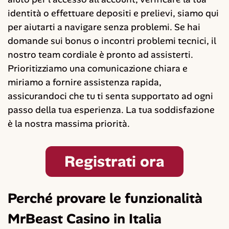
identità o effettuare depositi e prelievi, siamo qui
per aiutarti a navigare senza problemi. Se hai
domande sui bonus o incontri problemi tecnici, il
nostro team cordiale è pronto ad assisterti.
Prioritizziamo una comunicazione chiara e
miriamo a fornire assistenza rapida,
assicurandoci che tu ti senta supportato ad ogni
passo della tua esperienza. La tua soddisfazione
è la nostra massima priorità.
Registrati ora
Perché provare le funzionalità
MrBeast Casino in Italia