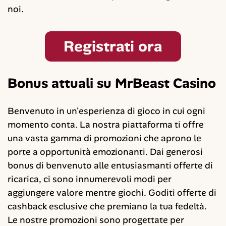
noi.
Registrati ora
Bonus attuali su MrBeast Casino
Benvenuto in un'esperienza di gioco in cui ogni
momento conta. La nostra piattaforma ti offre
una vasta gamma di promozioni che aprono le
porte a opportunità emozionanti. Dai generosi
bonus di benvenuto alle entusiasmanti offerte di
ricarica, ci sono innumerevoli modi per
aggiungere valore mentre giochi. Goditi offerte di
cashback esclusive che premiano la tua fedeltà.
Le nostre promozioni sono progettate per